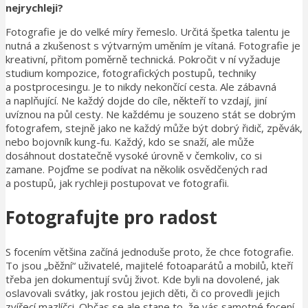
nejrychleji?
Fotografie je do velké míry řemeslo. Určitá špetka talentu je
nutná a zkušenost s výtvarným uměním je vítaná. Fotografie je
kreativní, přitom poměrně technická. Pokročit v ní vyžaduje
studium kompozice, fotografických postupů, techniky
a postprocesingu. Je to nikdy nekončící cesta. Ale zábavná
a naplňující. Ne každý dojde do cíle, někteří to vzdají, jiní
uvíznou na půl cesty. Ne každému je souzeno stát se dobrým
fotografem, stejně jako ne každý může být dobrý řidič, zpěvák,
nebo bojovník kung-fu. Každý, kdo se snaží, ale může
dosáhnout dostatečně vysoké úrovně v čemkoliv, co si
zamane. Pojďme se podívat na několik osvědčených rad
a postupů, jak rychleji postupovat ve fotografii.
Fotografujte pro radost
S focením většina začíná jednoduše proto, že chce fotografie.
To jsou „běžní“ uživatelé, majitelé fotoaparátů a mobilů, kteří
třeba jen dokumentují svůj život. Kde byli na dovolené, jak
oslavovali svátky, jak rostou jejich děti, či co provedli jejich
zvířecí mazlíčci. Občas se ale stane to, že vás samotné focení