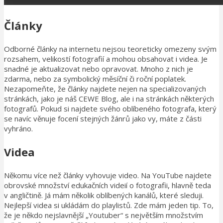
Články
Odborné články na internetu nejsou teoreticky omezeny svým
rozsahem, velikostí fotografií a mohou obsahovat i videa. Je
snadné je aktualizovat nebo opravovat. Mnoho z nich je
zdarma, nebo za symbolický měsíční či roční poplatek.
Nezapomeňte, že články najdete nejen na specializovaných
stránkách, jako je náš CEWE Blog, ale i na stránkách některých
fotografů. Pokud si najdete svého oblíbeného fotografa, který
se navíc věnuje focení stejných žánrů jako vy, máte z části
vyhráno.
Videa
Někomu více než články vyhovuje video. Na YouTube najdete
obrovské množství edukačních videií o fotografii, hlavně teda
v angličtině. Já mám několik oblíbených kanálů, které sleduji.
Nejlepší videa si ukládám do playlistů. Zde mám jeden tip. To,
že je někdo nejslavnější „Youtuber“ s největším množstvím