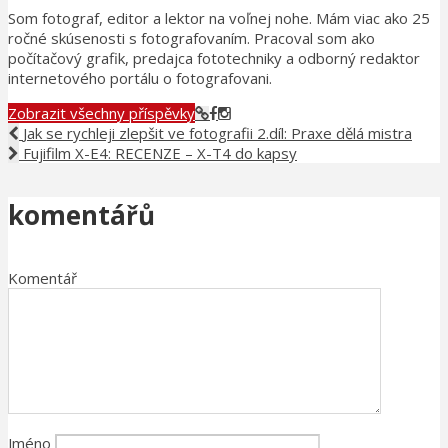
Som fotograf, editor a lektor na voľnej nohe. Mám viac ako 25
ročné skúsenosti s fotografovaním. Pracoval som ako
počítačový grafik, predajca fototechniky a odborný redaktor
internetového portálu o fotografovani.
Zobrazit všechny příspěvky
Jak se rychleji zlepšit ve fotografii 2.díl: Praxe dělá mistra
Fujifilm X-E4: RECENZE – X-T4 do kapsy
komentářů
Komentář
Jméno