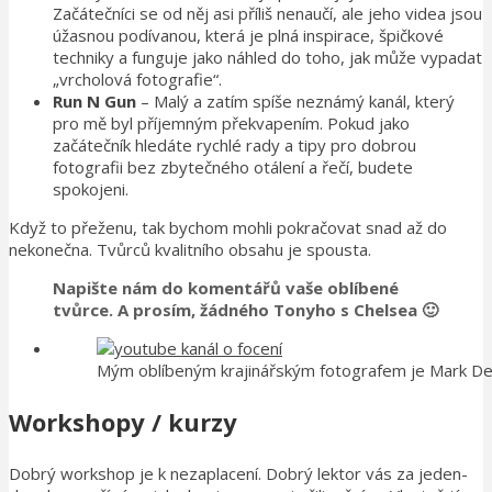
Začátečníci se od něj asi příliš nenaučí, ale jeho videa jsou
úžasnou podívanou, která je plná inspirace, špičkové
techniky a funguje jako náhled do toho, jak může vypadat
„vrcholová fotografie“.
Run N Gun
– Malý a zatím spíše neznámý kanál, který
pro mě byl příjemným překvapením. Pokud jako
začátečník hledáte rychlé rady a tipy pro dobrou
fotografii bez zbytečného otálení a řečí, budete
spokojeni.
Když to přeženu, tak bychom mohli pokračovat snad až do
nekonečna. Tvůrců kvalitního obsahu je spousta.
Napište nám do komentářů vaše oblíbené
tvůrce. A prosím, žádného Tonyho s Chelsea 🙂
Mým oblíbeným krajinářským fotografem je Mark Den
Workshopy / kurzy
Dobrý workshop je k nezaplacení. Dobrý lektor vás za jeden-