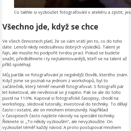
Co takhle si vyzkoušet fotografování v ateliéru a zjistit, jes
Všechno jde, když se chce
Ve všech činnostech platí, že se vám vrátí jen to, co do toho
dáte. Lenoši nikdy nedosáhnou dobrých výsledků. Talent je
fajn, ale musíte ho podpořit tvrdou prací. Pokud se budete
snažit, předběhnete i ty nejtalentovanější, kteří se na talent až
příliš spoléhají.
Můj parťák ve fotografování je nejpilnější člověk, kterého znám.
Když jsme se poznali na jednom z workshopů, byl to
začátečník, který téměř neuměl fotografovat. S fotografií pár
let koketoval, ale nevěnoval se jí naplno. Pak se ale do toho
pustil na 110%. Kupoval si fotografické časopisy, chodil na
workshopy, sledoval tutoriály, investoval do techniky. To dělají
často i ostatní, ale on mnohem intenzivněji. Například
v časopisech často najdete návody na speciální techniky.
Řeknete si: „To někdy vyzkouším“, ale nevyzkoušíte. On
vyzkoušel téměř každý návod. A proto postupoval mnohem