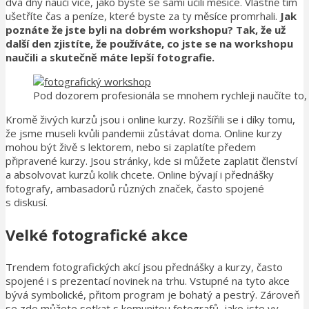
dva dny naučí více, jako byste se sami učili měsíce. Vlastně tím
ušetříte čas a peníze, které byste za ty měsíce promrhali.
Jak
poznáte že jste byli na dobrém workshopu? Tak, že už
další den zjistíte, že používáte, co jste se na workshopu
naučili a skutečně máte lepší fotografie.
Pod dozorem profesionála se mnohem rychleji naučíte to, 
Kromě živých kurzů jsou i online kurzy. Rozšířili se i díky tomu,
že jsme museli kvůli pandemii zůstávat doma. Online kurzy
mohou být živě s lektorem, nebo si zaplatíte předem
připravené kurzy. Jsou stránky, kde si můžete zaplatit členství
a absolvovat kurzů kolik chcete. Online bývají i přednášky
fotografy, ambasadorů různých značek, často spojené
s diskusí.
Velké fotografické akce
Trendem fotografických akcí jsou přednášky a kurzy, často
spojené i s prezentací novinek na trhu. Vstupné na tyto akce
bývá symbolické, přitom program je bohatý a pestrý. Zároveň
se zde můžete setkat s komunitou fotografů, jako jste vy.