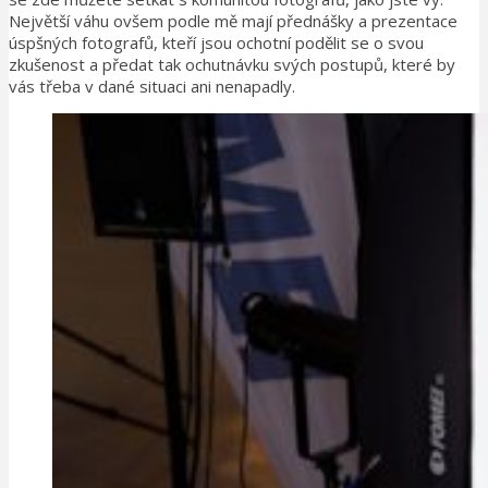
Největší váhu ovšem podle mě mají přednášky a prezentace
úspšných fotografů, kteří jsou ochotní podělit se o svou
zkušenost a předat tak ochutnávku svých postupů, které by
vás třeba v dané situaci ani nenapadly.