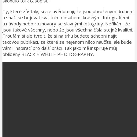
skončilo tolik časopisů.
Ty, které zůstaly, si ale uvědomují, že jsou ohroženým druhem
a snaží se bojovat kvalitním obsahem, krásnými fotografiemi
a návody nebo rozhovory se slavnými fotografy. Neříkám, že
jsou takové všechny, nebo že jsou všechna čísla stejně kvalitní.
Troufám si ale tvrdit, že si na trhu budete schopni najít
takovou publikaci, ze které se nejenom něco naučíte, ale bude
vám i inspirací pro další práci. Tak jako mě inspiruje můj
oblíbený BLACK + WHITE PHOTOGRAPHY.