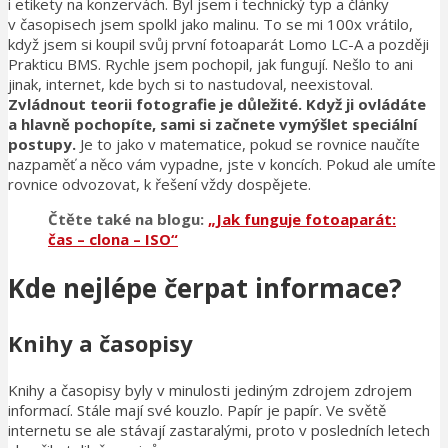
i etikety na konzervách. Byl jsem i technický typ a články
v časopisech jsem spolkl jako malinu. To se mi 100x vrátilo,
když jsem si koupil svůj první fotoaparát Lomo LC-A a později
Prakticu BMS. Rychle jsem pochopil, jak fungují. Nešlo to ani
jinak, internet, kde bych si to nastudoval, neexistoval.
Zvládnout teorii fotografie je důležité. Když ji ovládáte
a hlavně pochopíte, sami si začnete vymýšlet speciální
postupy.
Je to jako v matematice, pokud se rovnice naučíte
nazpaměť a něco vám vypadne, jste v koncích. Pokud ale umíte
rovnice odvozovat, k řešení vždy dospějete.
Čtěte také na blogu:
„Jak funguje fotoaparát:
čas – clona – ISO“
Kde nejlépe čerpat informace?
Knihy a časopisy
Knihy a časopisy byly v minulosti jediným zdrojem zdrojem
informací. Stále mají své kouzlo. Papír je papír. Ve světě
internetu se ale stávají zastaralými, proto v posledních letech