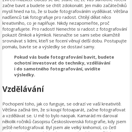
začne bavit a budete se chtít zdokonalit. Jen málo začátečníků
myslí hned na to, že si bude fotografováním vydělávat. Většina
nadšenců tak fotografuje pro radost. Chtějí dělat něco
kreativního, co je naplňuje. Nikdy nezapomeňte, proč
fotografujete. Pro radost! Nenechte si radost z fotografování
pokazit čímkoli a kýmkoli. Nesnažte se sami sebe okamžitě
srovnávat s lidmi, kteří se focení věnují delší dobu. Postupujte
pomalu, bavte se a výsledky se dostaví samy.
Pokud vás bude fotografování bavit, budete
ochotní investovat do techniky, vzdělávání
i do samotného fotografování, uvidíte
výsledky.
Vzdělávání
Pochopení toho, jak co funguje, se odrazí ve vaší kreativitě.
Většina začíná tím, že si koupí fotoaparát, začne fotografovat
a vzdělávat se. U mě to bylo naopak. Kamarád mi daroval
několik ročníků časopisu Československá fotografie, kdy jsem
ještě nefotografoval. Byl jsem ale velký knihomol, co četl