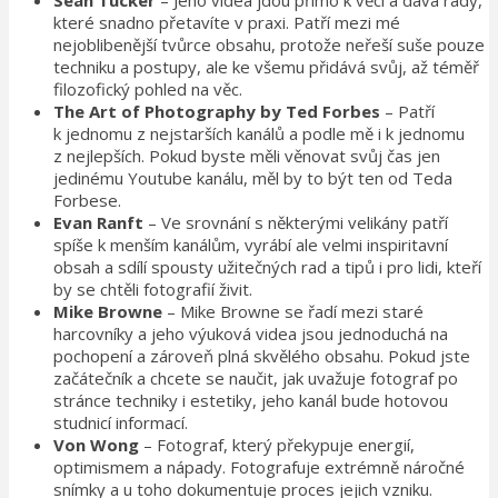
Sean Tucker
– Jeho videa jdou přímo k věci a dává rady,
které snadno přetavíte v praxi. Patří mezi mé
nejoblibenější tvůrce obsahu, protože neřeší suše pouze
techniku a postupy, ale ke všemu přidává svůj, až téměř
filozofický pohled na věc.
The Art of Photography by Ted Forbes
– Patří
k jednomu z nejstarších kanálů a podle mě i k jednomu
z nejlepších. Pokud byste měli věnovat svůj čas jen
jedinému Youtube kanálu, měl by to být ten od Teda
Forbese.
Evan Ranft
– Ve srovnání s některými velikány patří
spíše k menším kanálům, vyrábí ale velmi inspiritavní
obsah a sdílí spousty užitečných rad a tipů i pro lidi, kteří
by se chtěli fotografií živit.
Mike Browne
– Mike Browne se řadí mezi staré
harcovníky a jeho výuková videa jsou jednoduchá na
pochopení a zároveň plná skvělého obsahu. Pokud jste
začátečník a chcete se naučit, jak uvažuje fotograf po
stránce techniky i estetiky, jeho kanál bude hotovou
studnicí informací.
Von Wong
– Fotograf, který překypuje energií,
optimismem a nápady. Fotografuje extrémně náročné
snímky a u toho dokumentuje proces jejich vzniku.