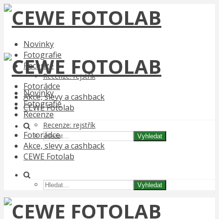
Novinky
Fotografie
Recenze
Recenze: rejstřík
Fotorádce
Novinky
Akce, slevy a cashback
Fotografie
CEWE Fotolab
Recenze
Recenze: rejstřík
Fotorádce
Vyhledat
Akce, slevy a cashback
CEWE Fotolab
Vyhledat