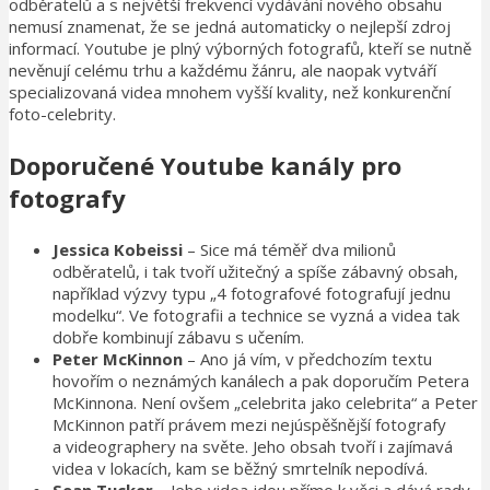
odběratelů a s největší frekvencí vydávání nového obsahu
nemusí znamenat, že se jedná automaticky o nejlepší zdroj
informací. Youtube je plný výborných fotografů, kteří se nutně
nevěnují celému trhu a každému žánru, ale naopak vytváří
specializovaná videa mnohem vyšší kvality, než konkurenční
foto-celebrity.
Doporučené Youtube kanály pro
fotografy
Jessica Kobeissi
– Sice má téměř dva milionů
odběratelů, i tak tvoří užitečný a spíše zábavný obsah,
například výzvy typu „4 fotografové fotografují jednu
modelku“. Ve fotografii a technice se vyzná a videa tak
dobře kombinují zábavu s učením.
Peter McKinnon
–
Ano já vím, v předchozím textu
hovořím o neznámých kanálech a pak doporučím Petera
McKinnona. Není ovšem „celebrita jako celebrita“ a Peter
McKinnon patří právem mezi nejúspěšnější fotografy
a videographery na světe. Jeho obsah tvoří i zajímavá
videa v lokacích, kam se běžný smrtelník nepodívá.