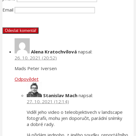
Email
Alena Kratochvílová
napsal:
26. 10. 2021 (20:52)
Mads Peter Iversen
Odpovědet
Stanislav Mach
napsal:
27. 10. 2021 (12:14)
Viděl jeho video o teleobjektivech v landscape
fotografii, mohu jen doporučit, parádní snímky
a dobré rady.
Já přidám jednoho, z jiného soudku, reportážního