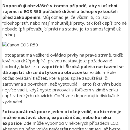
Doporučuji obzvláště v tomto případě, aby si všichni
zájemci o EOS R50 pořádně držení a úchop vyzkoušeli
před zakoupením
. Můj odhad je, že všichni ti, co jsou
“dlouhoprstí”, nebo mají mohutnější prsty, tak foťák spíš pro ně
nebude (při převažující práci na stativu je to samozřejmě už
jedno).
Fotoaparát má veškeré ovládací prvky na pravé straně, tudíž
levá ruka drží/podpírá, pravou nastavujete požadované
hodnoty, když je to
zapotřebí. Široká paleta nastavení se
dá zajistit skrze dotykovou obrazovku
. Vadilo mě ale
občas ovládání tlačítek, která jsou spíše zapuštěná, či
zarovnaná s povrchem, než vystouplá. Tento fakt vám bude
nejvíce vadit, když byste pracovali s foťákem v zimě venku
např. v tenkých rukavicích. Opět zde doporučuji individuálně
vyzkoušet.
Fotoaparát má pouze jeden otočný volič, na kterém je
možné nastavit clonu, expoziční čas, nebo korekci
expozice
. Zde může vypomoci v některých případech LCD.
Absenci druhého voliče nejčastěji pocítíte v situaci, až byste