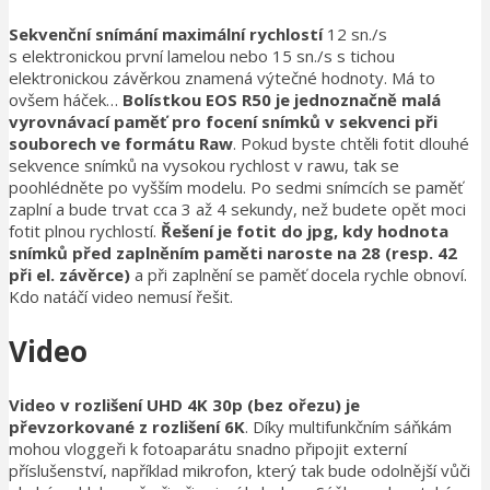
Sekvenční snímání maximální rychlostí
12 sn./s
s elektronickou první lamelou nebo 15 sn./s s tichou
elektronickou závěrkou znamená výtečné hodnoty. Má to
ovšem háček…
Bolístkou EOS R50 je jednoznačně malá
vyrovnávací paměť pro focení snímků v sekvenci při
souborech ve formátu Raw
. Pokud byste chtěli fotit dlouhé
sekvence snímků na vysokou rychlost v rawu, tak se
poohlédněte po vyšším modelu. Po sedmi snímcích se paměť
zaplní a bude trvat cca 3 až 4 sekundy, než budete opět moci
fotit plnou rychlostí.
Řešení je fotit do jpg, kdy hodnota
snímků před zaplněním paměti naroste na 28 (resp. 42
při el. závěrce)
a při zaplnění se paměť docela rychle obnoví.
Kdo natáčí video nemusí řešit.
Video
Video v rozlišení UHD 4K 30p (bez ořezu) je
převzorkované z rozlišení 6K
. Díky multifunkčním sáňkám
mohou vloggeři k fotoaparátu snadno připojit externí
příslušenství, například mikrofon, který tak bude odolnější vůči