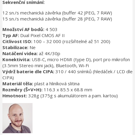
Sekvenční snímání:
12 sn./s mechanická závěrka (buffer 42 JPEG, 7 RAW)
15 sn./s mechanická závěrka (buffer 28 JPEG, 7 RAW)
Množství AF bodů:
4 503
Typ AF:
Dual Pixel CMOS AF II
Citlivost ISO:
100 – 32 000 (rozšiřitelné až 51 200)
Stabilizace:
Ne
Natáčení videa:
až 4K/30p
Konektivita:
USB-C, micro HDMI (type D), port pro mikrofon
(3.5mm Stereo mini jack), Bluetooth, Wi-Fi
Výdrž baterie dle CIPA:
310 / 440 snímků (hledáček / LCD dle
CIPA)
Materiál těla:
plast a hliníková slitina
Rozměry (Š×V×H):
116.3 x 85.5 x 68.8 mm
Hmotnost:
328g (375g s akumulátorem a pam. kartou)