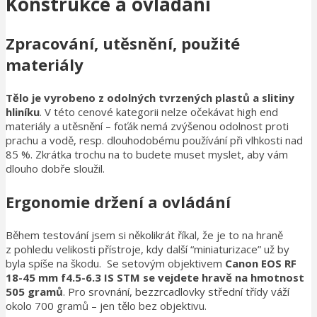
Konstrukce a ovládání
Zpracování, utěsnění, použité
materiály
Tělo je vyrobeno z odolných tvrzených plastů a slitiny
hliníku
. V této cenové kategorii nelze očekávat high end
materiály a utěsnění – foťák nemá zvýšenou odolnost proti
prachu a vodě, resp. dlouhodobému používání při vlhkosti nad
85 %. Zkrátka trochu na to budete muset myslet, aby vám
dlouho dobře sloužil.
Ergonomie držení a ovládání
Během testování jsem si několikrát říkal, že je to na hraně
z pohledu velikosti přístroje, kdy další “miniaturizace” už by
byla spíše na škodu. Se setovým objektivem
Canon EOS RF
18-45 mm f4.5-6.3 IS STM
se vejdete hravě na hmotnost
505 gramů
. Pro srovnání, bezzrcadlovky střední třídy váží
okolo 700 gramů – jen tělo bez objektivu.