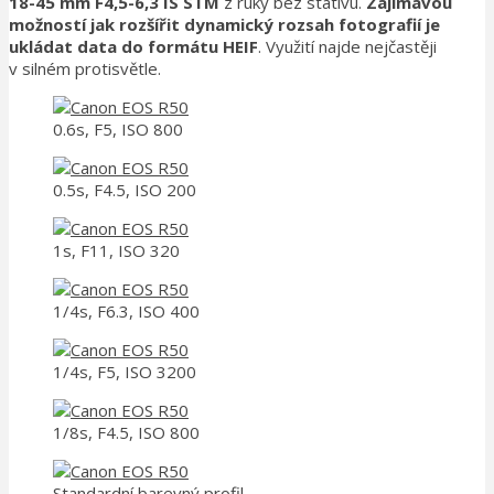
18-45 mm F4,5-6,3 IS STM
z ruky bez stativu.
Zajímavou
možností jak rozšířit dynamický rozsah fotografií je
ukládat data do formátu HEIF
. Využití najde nejčastěji
v silném protisvětle.
0.6s, F5, ISO 800
0.5s, F4.5, ISO 200
1s, F11, ISO 320
1/4s, F6.3, ISO 400
1/4s, F5, ISO 3200
1/8s, F4.5, ISO 800
Standardní barevný profil