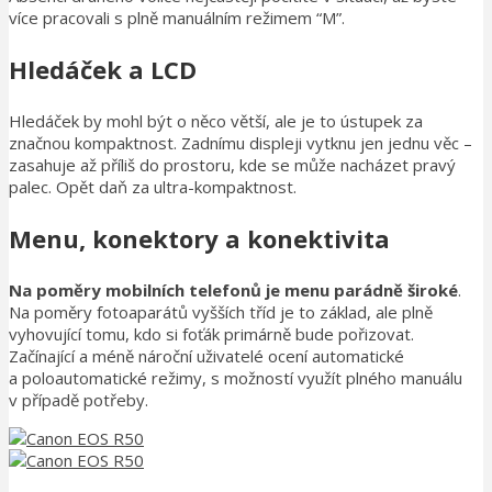
více pracovali s plně manuálním režimem “M”.
Hledáček a LCD
Hledáček by mohl být o něco větší, ale je to ústupek za
značnou kompaktnost. Zadnímu displeji vytknu jen jednu věc –
zasahuje až příliš do prostoru, kde se může nacházet pravý
palec. Opět daň za ultra-kompaktnost.
Menu, konektory a konektivita
Na poměry mobilních telefonů je menu parádně široké
.
Na poměry fotoaparátů vyšších tříd je to základ, ale plně
vyhovující tomu, kdo si foťák primárně bude pořizovat.
Začínající a méně nároční uživatelé ocení automatické
a poloautomatické režimy, s možností využít plného manuálu
v případě potřeby.