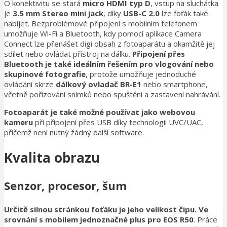
O konektivitu se stará
micro
HDMI typ D
, vstup na sluchátka
je
3.5 mm Stereo mini jack
, díky
USB-C
2.0
lze foťák také
nabíjet. Bezproblémové připojení s mobilním telefonem
umožňuje Wi-Fi a Bluetooth, kdy pomocí aplikace Camera
Connect lze přenášet digi obsah z fotoaparátu a okamžitě jej
sdílet nebo ovládat přístroj na dálku.
Připojení přes
Bluetooth je také ideálním řešením pro vlogování nebo
skupinové fotografie
, protože umožňuje jednoduché
ovládání skrze
dálkový ovladač BR-E1
nebo smartphone,
včetně pořizování snímků nebo spuštění a zastavení nahrávání.
Fotoaparát je také možné používat jako webovou
kameru
při připojení přes USB díky technologii UVC/UAC,
přičemž není nutný žádný další software.
Kvalita obrazu
Senzor, procesor, šum
Určitě silnou stránkou foťáku je jeho velikost čipu. Ve
srovnání s mobilem jednoznačné plus pro EOS R50
. Práce