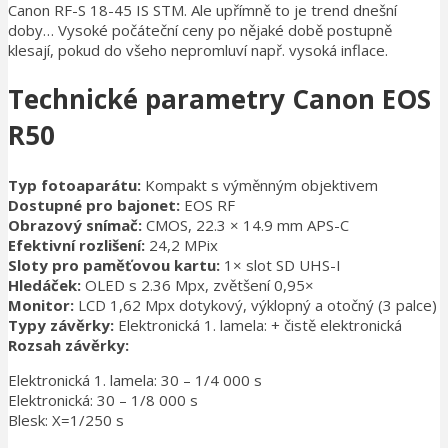
Canon RF-S 18-45 IS STM. Ale upřímně to je trend dnešní
doby… Vysoké počáteční ceny po nějaké době postupně
klesají, pokud do všeho nepromluví např. vysoká inflace.
Technické parametry Canon EOS
R50
Typ fotoaparátu:
Kompakt s výměnným objektivem
Dostupné pro bajonet:
EOS RF
Obrazový snímač:
CMOS, 22.3 × 14.9 mm APS-C
Efektivní rozlišení:
24,2 MPix
Sloty pro paměťovou kartu:
1× slot SD UHS-I
Hledáček:
OLED s 2.36 Mpx, zvětšení 0,95×
Monitor:
LCD 1,62 Mpx dotykový, výklopný a otočný (3 palce)
Typy závěrky:
Elektronická 1. lamela: + čistě elektronická
Rozsah závěrky:
Elektronická 1. lamela: 30 – 1/4 000 s
Elektronická: 30 – 1/8 000 s
Blesk: X=1/250 s