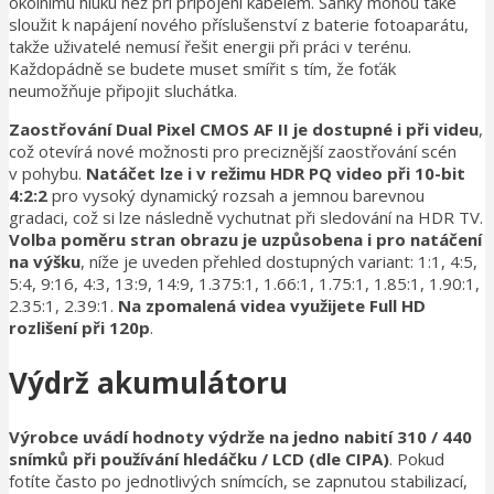
okolnímu hluku než při připojení kabelem. Sáňky mohou také
sloužit k napájení nového příslušenství z baterie fotoaparátu,
takže uživatelé nemusí řešit energii při práci v terénu.
Každopádně se budete muset smířit s tím, že foťák
neumožňuje připojit sluchátka.
Zaostřování Dual Pixel CMOS AF II je dostupné i při videu
,
což otevírá nové možnosti pro preciznější zaostřování scén
v pohybu.
Natáčet lze i v režimu HDR PQ video při 10-bit
4:2:2
pro vysoký dynamický rozsah a jemnou barevnou
gradaci, což si lze následně vychutnat při sledování na HDR TV.
Volba poměru stran obrazu je uzpůsobena i pro natáčení
na výšku
, níže je uveden přehled dostupných variant: 1:1, 4:5,
5:4, 9:16, 4:3, 13:9, 14:9, 1.375:1, 1.66:1, 1.75:1, 1.85:1, 1.90:1,
2.35:1, 2.39:1.
Na zpomalená videa využijete Full HD
rozlišení při 120p
.
Výdrž akumulátoru
Výrobce uvádí hodnoty výdrže na jedno nabití 310 / 440
snímků při používání hledáčku / LCD (dle CIPA)
. Pokud
fotíte často po jednotlivých snímcích, se zapnutou stabilizací,