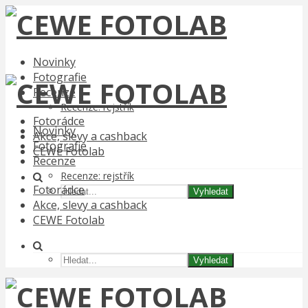
Novinky
Fotografie
Recenze
Recenze: rejstřík
Fotorádce
Novinky
Akce, slevy a cashback
Fotografie
CEWE Fotolab
Recenze
Recenze: rejstřík
Fotorádce
Vyhledat
Akce, slevy a cashback
CEWE Fotolab
Vyhledat