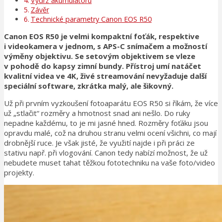
Výdrž akumulátoru
Závěr
Technické parametry Canon EOS R50
Canon EOS R50 je velmi kompaktní foťák, respektive
i videokamera v jednom, s APS-C snímačem a možností
výměny objektivu. Se setovým objektivem se vleze
v pohodě do kapsy zimní bundy. Přístroj umí natáčet
kvalitní videa ve 4K, živé streamování nevyžaduje další
speciální software, zkrátka malý, ale šikovný.
Už při prvním vyzkoušení fotoaparátu EOS R50 si říkám, že více
už „stlačit“ rozměry a hmotnost snad ani nešlo. Do ruky
nepadne každému, to je mi jasné hned. Rozměry foťáku jsou
opravdu malé, což na druhou stranu velmi ocení všichni, co mají
drobnější ruce. Je však jisté, že využití najde i při práci ze
stativu např. při vlogování. Canon tedy nabízí možnost, že už
nebudete muset tahat těžkou fototechniku na vaše foto/video
projekty.