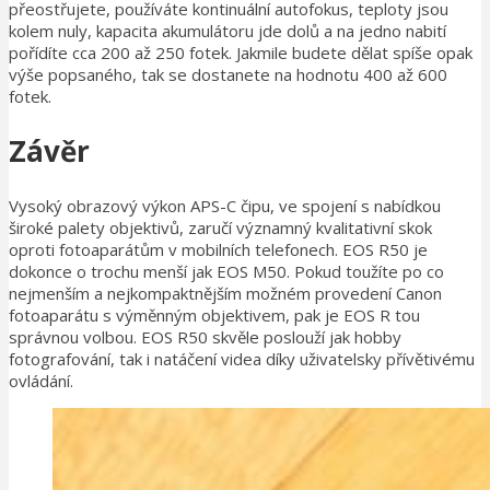
přeostřujete, používáte kontinuální autofokus, teploty jsou
kolem nuly, kapacita akumulátoru jde dolů a na jedno nabití
pořídíte cca 200 až 250 fotek. Jakmile budete dělat spíše opak
výše popsaného, tak se dostanete na hodnotu 400 až 600
fotek.
Závěr
Vysoký obrazový výkon APS-C čipu, ve spojení s nabídkou
široké palety objektivů, zaručí významný kvalitativní skok
oproti fotoaparátům v mobilních telefonech. EOS R50 je
dokonce o trochu menší jak EOS M50. Pokud toužíte po co
nejmenším a nejkompaktnějším možném provedení Canon
fotoaparátu s výměnným objektivem, pak je EOS R tou
správnou volbou. EOS R50 skvěle poslouží jak hobby
fotografování, tak i natáčení videa díky uživatelsky přívětivému
ovládání.