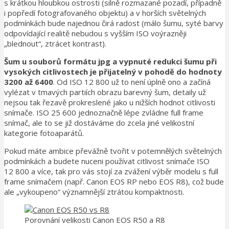
s krátkou hloubkou ostrosti (silně rozmazané pozadí, případně
i popředí fotografovaného objektu) a v horších světelných
podmínkách bude najednou čirá radost (málo šumu, syté barvy
odpovídající realitě nebudou s vyšším ISO voýrazněji
„blednout“, ztrácet kontrast).
Šum u souborů formátu jpg a vypnuté redukci šumu při
vysokých citlivostech je přijatelný v pohodě do hodnoty
3200 až 6400
. Od ISO 12 800 už to není úplně ono a začíná
vylézat v tmavých partiích obrazu barevný šum, detaily už
nejsou tak řezavě prokreslené jako u nižších hodnot citlivosti
snímače. ISO 25 600 jednoznačně lépe zvládne full frame
snímač, ale to se již dostáváme do zcela jiné velikostní
kategorie fotoaparátů.
Pokud máte ambice převážně tvořit v potemnělých světelných
podmínkách a budete nuceni používat citlivost snímače ISO
12 800 a více, tak pro vás stojí za zvážení výběr modelu s full
frame snímačem (např. Canon EOS RP nebo EOS R8), což bude
ale „vykoupeno“ významnější ztrátou kompaktnosti.
Porovnání velikosti Canon EOS R50 a R8