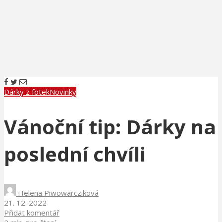
Dárky z fotek
Novinky
Vánoční tip: Dárky na
poslední chvíli
Helena Piwowarcziková
21. 12. 2022
Přidat komentář