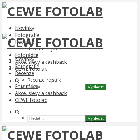
Novinky
Fotografie
Recenze
Recenze: rejstřík
Fotorádce
Novinky
Akce, slevy a cashback
Fotografie
CEWE Fotolab
Recenze
Recenze: rejstřík
Fotorádce
Vyhledat
Akce, slevy a cashback
CEWE Fotolab
Vyhledat