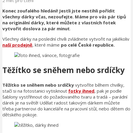
2 min. pro čtení
Konec zoufalého hledání! Jestli jste nestihli pořídit
všechny dárky včas, nezoufejte. Máme pro vás pár tipů
na originální dárky, které můžete z vlastních fotek
vytvořit doslova za pár minut
.
Všechny dárky na poslední chvíli zvládnete vytvořit na jakékoliv
naší prodejně
, které máme
po celé České republice.
Těžítko se sněhem nebo srdíčky
Těžítko se sněhem nebo srdíčky
vytvoříte během chvilky,
stačí si na fotostanici vytisknout
fotky ihned
, pak je podle
šablony vystřihnout do požadovaného tvaru a tradá – parádní
dárek je na světě! Udělat radost takovým dárkem můžete
třeba partnerovi do kanceláře na pracovní stůl, nebo dětem do
dětského pokoje.