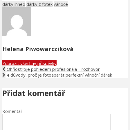
dárky ihned
dárky z fotek
vánoce
Helena Piwowarcziková
Zobrazit všechny příspěvky
Ohňostroje pohledem profesionála – rozhovor
4 důvody, proč je fotoaparát perfektní vánoční dárek
Přidat komentář
Komentář