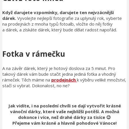
Když darujete vzpomínky, darujete ten nejvzácnější
dárek.
Vyvolejte nejlepší fotografie za uplynulý rok, vyberte
na prodejnách z mnoha typů fotoalb, vložte do něj fotky
a dárek, a získáte dárek, který bude dělat radost napořád.
Fotka v rámečku
A na závěr dárek, který je hotový doslova za 5 minut. Pro
takový dárek vám bude stačit jedna jediná fotka a vhodný
rámeček. Těch máme na
prodejnách
k výběru veliké množství,
stačí si vybrat. Dokonalost, no ne?
Jak vidíte, i na poslední chvíli se dají vytvořit krásné
vánoční dárky, které vaše nejbližší potěší. A možná
dokonce i více, než drahé dárky za tisíce 😉
Přejeme vám krásné a hlavně pohodové Vánoce!