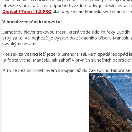
obvykle v noci, a tak na případné hvězdné fotky je ideální vstá
Digital 17mm f1.2 PRO
ukazuje, že nad Manáslu svítí snad mili
V horolezeckém království
Samotnou hlavní trekovou trasu, která vede údolím řeky Buddhi Ga
stojí za to. Asi nejhezčí je výstup do základního tábora Maná
vysokými horami.
Kousek za vesnicí leží jezero Birendra Tal, kam spadá ledopád l
(a fotit!) vrchol Manáslu, jak zahoří v prvních slunečních paprscí
Při více než tisícimetrovém stoupání až do základního tábora se 