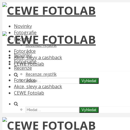
Novinky
Fotografie
Recenze
Recenze: rejstřík
Fotorádce
Novinky
Akce, slevy a cashback
Fotografie
CEWE Fotolab
Recenze
Recenze: rejstřík
Fotorádce
Vyhledat
Akce, slevy a cashback
CEWE Fotolab
Vyhledat