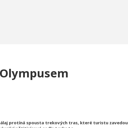
s Olympusem
laj protíná spousta trekových tras, které turistu zavedou 