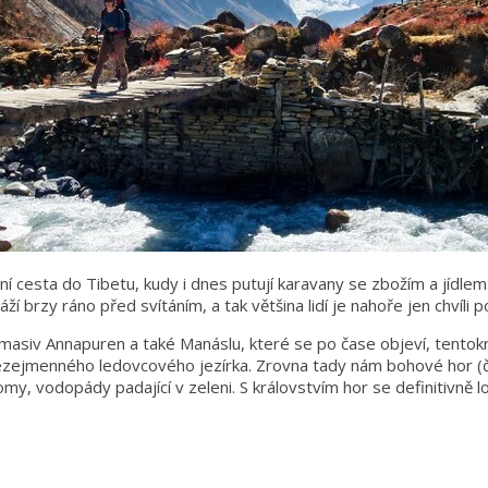
í cesta do Tibetu, kudy i dnes putují karavany se zbožím a jídlem
ží brzy ráno před svítáním, a tak většina lidí je nahoře jen chvíli
 masiv Annapuren a také Manáslu, které se po čase objeví, tentok
bezejmenného ledovcového jezírka. Zrovna tady nám bohové hor (či
my, vodopády padající v zeleni. S královstvím hor se definitivně l