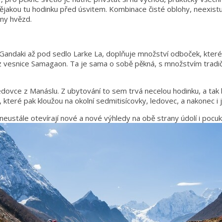
t nějakou tu hodinku před úsvitem. Kombinace čisté oblohy, neexis
ony hvězd.
ndaki až pod sedlo Larke La, doplňuje množství odboček, které lze 
slu z vesnice Samagaon. Ta je sama o sobě pěkná, s množstvím tra
edovce z Manáslu. Z ubytování to sem trvá necelou hodinku, a tak
ch, které pak kloužou na okolní sedmitisícovky, ledovec, a nakonec i
neustále otevírají nové a nové výhledy na obě strany údolí i pocu