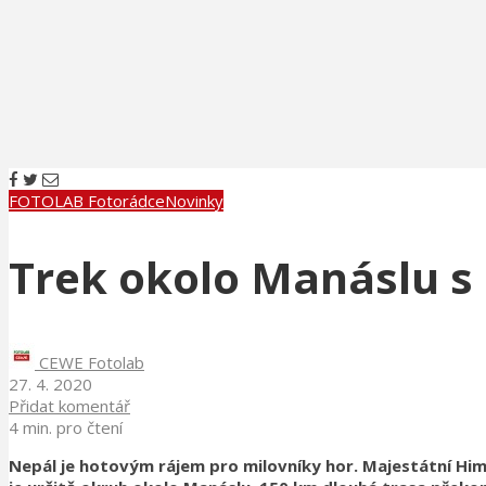
FOTOLAB Fotorádce
Novinky
Trek okolo Manáslu 
CEWE Fotolab
27. 4. 2020
Přidat komentář
4 min. pro čtení
Nepál je hotovým rájem pro milovníky hor. Majestátní Himá