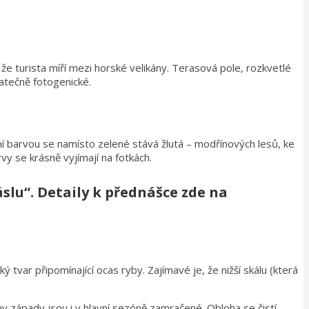
 že turista míří mezi horské velikány. Terasová pole, rozkvetlé
tatečně fotogenické.
vní barvou se namísto zelené stává žlutá – modřínových lesů, ke
vy se krásně vyjímají na fotkách.
slu“.
Detaily k přednášce
zde na
tvar připomínající ocas ryby. Zajímavé je, že nižší skálu (která
ny západy jsou i v hlavní sezóně zamračené. Obloha se čistí