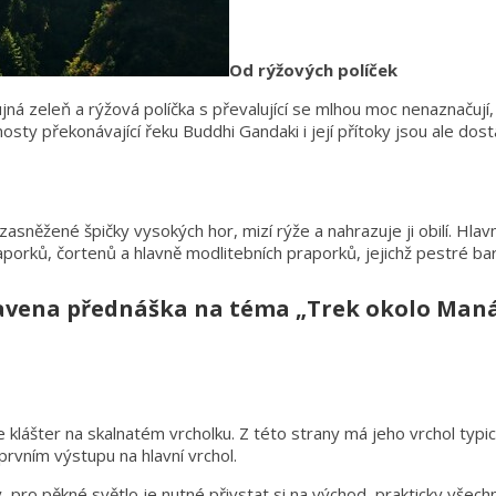
Od rýžových políček
jná zeleň a rýžová políčka s převalující se mlhou moc nenaznačují,
ty překonávající řeku Buddhi Gandaki i její přítoky jsou ale dos
 zasněžené špičky vysokých hor, mizí rýže a nahrazuje ji obilí. Hla
aporků, čortenů a hlavně modlitebních praporků, jejichž pestré bar
pravena přednáška na téma „Trek okolo Maná
ášter na skalnatém vrcholku. Z této strany má jeho vrchol typický 
 prvním výstupu na hlavní vrchol.
, pro pěkné světlo je nutné přivstat si na východ, prakticky všech