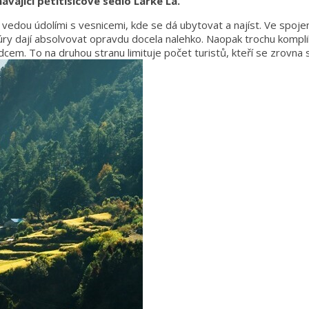
vající pětitisícové sedlo Larke La.
e vedou údolími s vesnicemi, kde se dá ubytovat a najíst. Ve spo
úry dají absolvovat opravdu docela nalehko. Naopak trochu komplika
em. To na druhou stranu limituje počet turistů, kteří se zrovna 