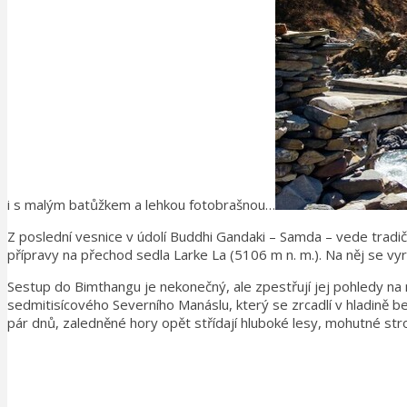
i s malým batůžkem a lehkou fotobrašnou…
Z poslední vesnice v údolí Buddhi Gandaki – Samda – vede tradičn
přípravy na přechod sedla Larke La (5106 m n. m.). Na něj se vyrá
Sestup do Bimthangu je nekonečný, ale zpestřují jej pohledy na
sedmitisícového Severního Manáslu, který se zrcadlí v hladině 
pár dnů, zaledněné hory opět střídají hluboké lesy, mohutné stro