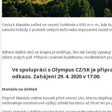
Cesta k Manáslu začíná ve vesnici Sotikhola v 600 m n. m., kde bu
vánoční hvězdy v podobě velkých keřů nebo impozantní visuté mos
Během dalších dnů se krajina proměňuje, čím dál častěji vykukují
sklizni zralých polí. Přibývá i známek buddhismu: modlitebních pr
Ve spolupráci s Olympus CZ/SK je při
odkazu
. Zahájení 29. 4. 2020 v 17:00.
Manáslu na dohled
Poprvé Manáslu vidíme kousek před vesnicí Lho, kterou doplňuje kl
nedosahuje osmitisícové výšky) zdolali horolezci až třicet let po
Okolo Manáslu i dalších vysokých hor se neustále převalují mraky