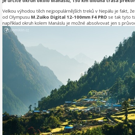
je určitě okruh okolo Manáslu, 150 km dlouhá trasa překoná
Velkou výhodou těch nejpopulárnějších treků v Nepálu je fakt, ž
od Olympusu
M.Zuiko Digital 12-100mm F4 PRO
se tak tyto t
například okruh kolem Manáslu je možné absolvovat jen s průvodc