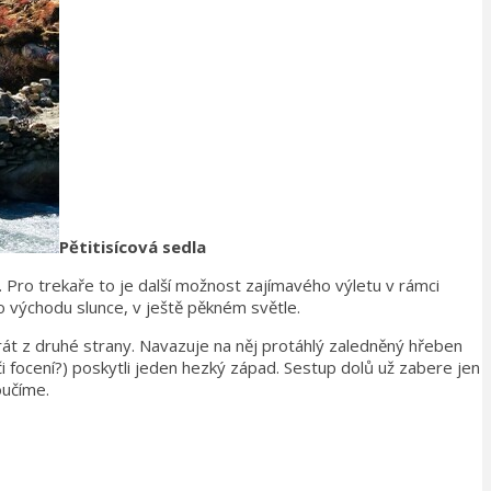
Pětitisícová sedla
. Pro trekaře to je další možnost zajímavého výletu v rámci
 po východu slunce, v ještě pěkném světle.
rát z druhé strany. Navazuje na něj protáhlý zaledněný hřeben
 focení?) poskytli jeden hezký západ. Sestup dolů už zabere jen
oučíme.