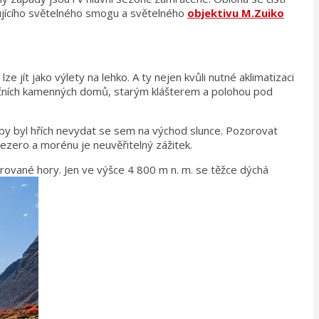
tujícího světelného smogu a světelného
objektivu M.Zuiko
jít jako výlety na lehko. A ty nejen kvůli nutné aklimatizaci
dičních kamenných domů, starým klášterem a polohou pod
 by byl hřích nevydat se sem na východ slunce. Pozorovat
 jezero a morénu je neuvěřitelný zážitek.
krované hory. Jen ve výšce 4 800 m n. m. se těžce dýchá