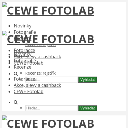
Novinky
Fotografie
Recenze
Recenze: rejstřík
Fotorádce
Novinky
Akce, slevy a cashback
Fotografie
CEWE Fotolab
Recenze
Recenze: rejstřík
Fotorádce
Vyhledat
Akce, slevy a cashback
CEWE Fotolab
Vyhledat