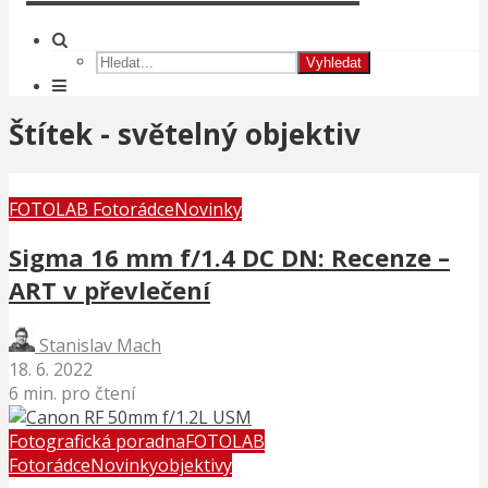
Vyhledat
Štítek - světelný objektiv
FOTOLAB Fotorádce
Novinky
Sigma 16 mm f/1.4 DC DN: Recenze –
ART v převlečení
Stanislav Mach
18. 6. 2022
6 min. pro čtení
Fotografická poradna
FOTOLAB
Fotorádce
Novinky
objektivy