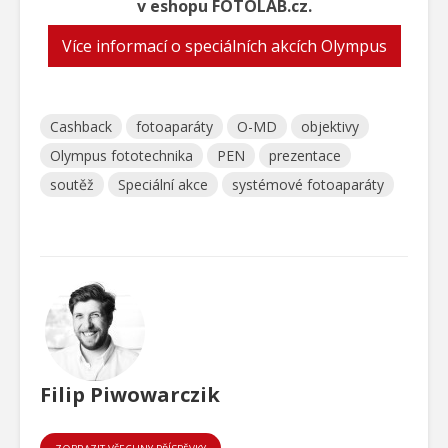
v eshopu FOTOLAB.cz.
Více informací o speciálních akcích Olympus
Cashback
fotoaparáty
O-MD
objektivy
Olympus fototechnika
PEN
prezentace
soutěž
Speciální akce
systémové fotoaparáty
Filip Piwowarczik