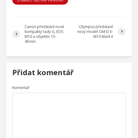
ZOBRAZIT VŠECHNY PŘÍSPĚVKY
Canon představil nové
Olympus představil
kompakty řady G, EOS
nový model OM-D E-
M10 a objektiv 15-
M10 Mark II
45mm
Přidat komentář
Komentář