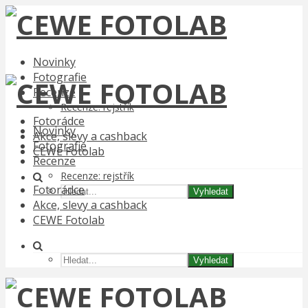
Novinky
Fotografie
Recenze
Recenze: rejstřík
Fotorádce
Novinky
Akce, slevy a cashback
Fotografie
CEWE Fotolab
Recenze
Recenze: rejstřík
Fotorádce
Vyhledat
Akce, slevy a cashback
CEWE Fotolab
Vyhledat