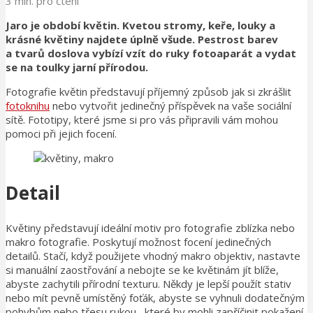
3 min. pro čtení
Jaro je období květin. Kvetou stromy, keře, louky a
krásné květiny najdete úplně všude. Pestrost barev
a tvarů doslova vybízí vzít do ruky fotoaparát a vydat
se na toulky jarní přírodou.
Fotografie květin představují příjemný způsob jak si zkrášlit
fotoknihu
nebo vytvořit jedinečný příspěvek na vaše sociální
sítě. Fototipy, které jsme si pro vás připravili vám mohou
pomoci při jejich focení.
Detail
Květiny představují ideální motiv pro fotografie zblízka nebo
makro fotografie. Poskytují možnost focení jedinečných
detailů. Stačí, když použijete vhodný makro objektiv, nastavte
si manuální zaostřování a nebojte se ke květinám jít blíže,
abyste zachytili přírodní texturu. Někdy je lepší použít stativ
nebo mít pevně umístěný foťák, abyste se vyhnuli dodatečným
pohybům nebo třesu rukou,, které by mohli zapříčinit pokažení