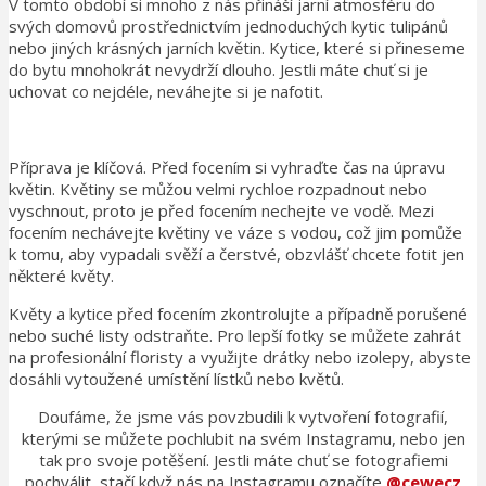
V tomto období si mnoho z nás přináší jarní atmosféru do
svých domovů prostřednictvím jednoduchých kytic tulipánů
nebo jiných krásných jarních květin. Kytice, které si přineseme
do bytu mnohokrát nevydrží dlouho. Jestli máte chuť si je
uchovat co nejdéle, neváhejte si je nafotit.
Příprava je klíčová. Před focením si vyhraďte čas na úpravu
květin. Květiny se můžou velmi rychloe rozpadnout nebo
vyschnout, proto je před focením nechejte ve vodě. Mezi
focením nechávejte květiny ve váze s vodou, což jim pomůže
k tomu, aby vypadali svěží a čerstvé, obzvlášť chcete fotit jen
některé květy.
Květy a kytice před focením zkontrolujte a případně porušené
nebo suché listy odstraňte. Pro lepší fotky se můžete zahrát
na profesionální floristy a využijte drátky nebo izolepy, abyste
dosáhli vytoužené umístění lístků nebo květů.
Doufáme, že jsme vás povzbudili k vytvoření fotografií,
kterými se můžete pochlubit na svém Instagramu, nebo jen
tak pro svoje potěšení. Jestli máte chuť se fotografiemi
pochválit, stačí když nás na Instagramu označíte
@cewecz