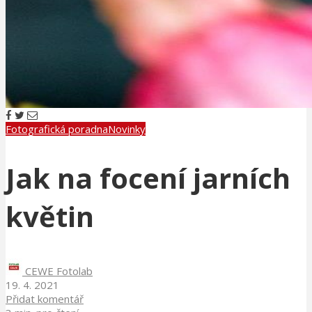
Fotografická poradna
Novinky
Jak na focení jarních
květin
CEWE Fotolab
19. 4. 2021
Přidat komentář