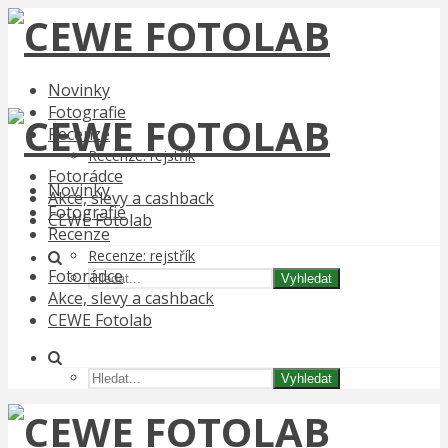
Novinky
Fotografie
Recenze
Recenze: rejstřík
Fotorádce
Novinky
Akce, slevy a cashback
Fotografie
CEWE Fotolab
Recenze
Recenze: rejstřík
Fotorádce
Vyhledat
Akce, slevy a cashback
CEWE Fotolab
Vyhledat