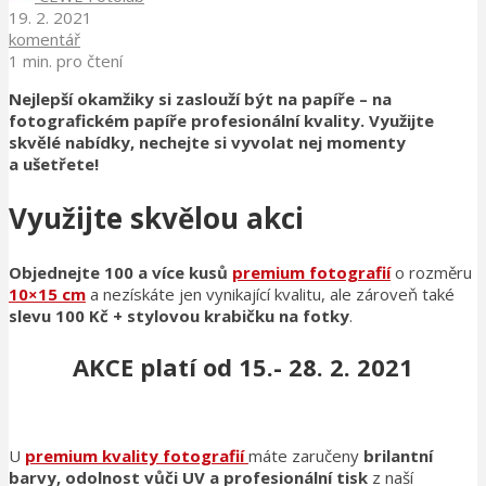
19. 2. 2021
komentář
1 min. pro čtení
Nejlepší okamžiky si zaslouží být na papíře – na
fotografickém papíře profesionální kvality. Využijte
skvělé nabídky, nechejte si vyvolat nej momenty
a ušetřete!
Využijte skvělou akci
Objednejte 100 a více kusů
premium fotografií
o rozměru
10×15 cm
a nezískáte jen vynikající kvalitu, ale zároveň také
slevu 100 Kč + stylovou krabičku na fotky
.
AKCE platí od 15.- 28. 2. 2021
U
premium kvality fotografií
máte zaručeny
brilantní
barvy, odolnost vůči UV a profesionální tisk
z naší