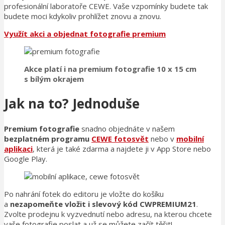
profesionální laboratoře CEWE. Vaše vzpomínky budete tak
budete moci kdykoliv prohlížet znovu a znovu.
Využít akci a objednat fotografie premium
Akce platí i na premium fotografie 10 x 15 cm
s bílým okrajem
Jak na to? Jednoduše
Premium fotografie
snadno objednáte v našem
bezplatném programu
CEWE fotosvět
nebo v
mobilní
aplikaci
, která je také zdarma a najdete ji v App Store nebo
Google Play.
Po nahrání fotek do editoru je vložte do košíku
a
nezapomeňte vložit i slevový kód CWPREMIUM21
.
Zvolte prodejnu k vyzvednutí nebo adresu, na kterou chcete
vaše fotografie poslat a už se můžete začít těšit!