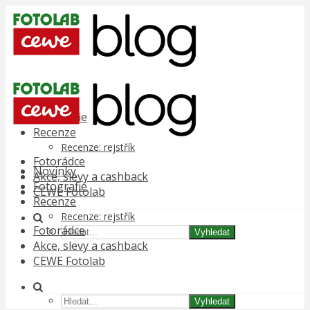
Novinky
Fotografie
Recenze
Recenze: rejstřík
Fotorádce
Novinky
Akce, slevy a cashback
Fotografie
CEWE Fotolab
Recenze
Recenze: rejstřík
Fotorádce
Vyhledat
Akce, slevy a cashback
CEWE Fotolab
Vyhledat