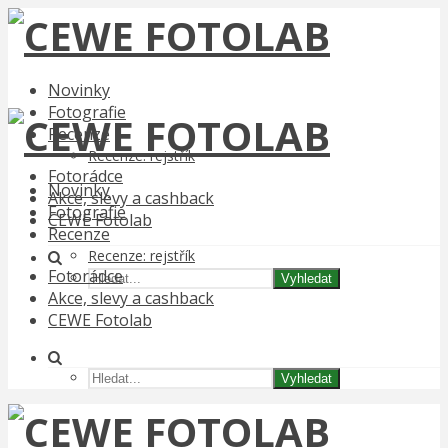
Novinky
Fotografie
Recenze
Recenze: rejstřík
Fotorádce
Novinky
Akce, slevy a cashback
Fotografie
CEWE Fotolab
Recenze
Recenze: rejstřík
Fotorádce
Vyhledat
Akce, slevy a cashback
CEWE Fotolab
Vyhledat