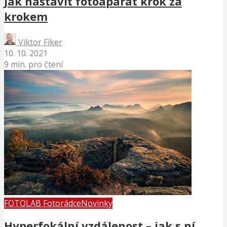
Jak nastavit fotoaparát krok za
krokem
Viktor Fiker
10. 10. 2021
9 min. pro čtení
FOTOLAB Fotorádce
Novinky
Hyperfokální vzdálenost – jak s ní