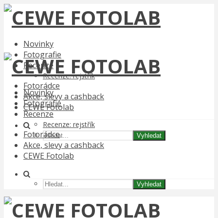
Novinky
Fotografie
Recenze
Recenze: rejstřík
Fotorádce
Novinky
Akce, slevy a cashback
Fotografie
CEWE Fotolab
Recenze
Recenze: rejstřík
Fotorádce
Vyhledat
Akce, slevy a cashback
CEWE Fotolab
Vyhledat