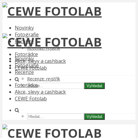
Novinky
Fotografie
Recenze
Recenze: rejstřík
Fotorádce
Novinky
Akce, slevy a cashback
Fotografie
CEWE Fotolab
Recenze
Recenze: rejstřík
Fotorádce
Vyhledat
Akce, slevy a cashback
CEWE Fotolab
Vyhledat