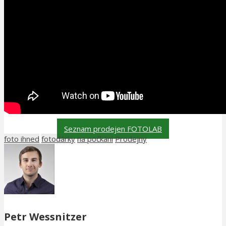
Seznam prodejen FOTOLAB
foto ihned
fotodárky
na počkání
Prodejny
Petr Wessnitzer