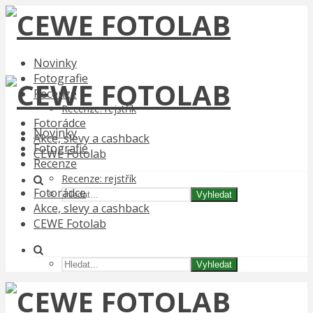
Novinky
Fotografie
Recenze
Recenze: rejstřík
Fotorádce
Novinky
Akce, slevy a cashback
Fotografie
CEWE Fotolab
Recenze
Recenze: rejstřík
Fotorádce
Vyhledat
Akce, slevy a cashback
CEWE Fotolab
Vyhledat