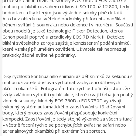
procesor Canon DIGIC 6. Modely EOS 760D a EOS 750D se
mohou pochlubit rozsahem citlivosti ISO 100 až 12 800, tedy
hodnotami, díky kterým jsou výsledné snímky plné detailů.
A to bez ohledu na světelné podmínky při focení – například
během svítání či soumraku nebo dokonce i v interiéru. Součástí
obou modelů je také technologie Flicker Detection, kterou
Canon použil poprvé u zrcadlovky EOS 7D Mark II. Detekce
blikání světelného zdroje zajišťuje konzistentní podání snímků,
které vznikají při umělém osvětlení. Uživatele tak neomezují
prakticky žádné světelné podmínky.
Díky rychlosti kontinuálního snímání až pět snímků za sekundu si
mohou uživatelé doslova vychutnat zachycení oblíbených
akčních okamžiků. Fotografům tato rychlost přináší jistotu, že
vždy zvládnou vyfotit i rychlé akce, které trvají třeba jen pouhý
zlomek sekundy. Modely EOS 760D a EOS 750D využívají
výkonný systém automatického zaostřování s 19 křížovými
body, který proces zaostřování přizpůsobuje konkrétní
kompozici. Zaostřování je tedy stejně výkonné za všech situací
– včetně focení rychle se pochybujících zvířat na safari nebo
adrenalinových okamžiků při extrémních sportech.