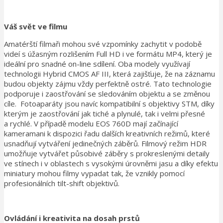
Váš svět ve filmu
Amatérští filmaři mohou své vzpomínky zachytit v podobě
videí s úžasným rozlišením Full HD i ve formátu MP4, který je
ideální pro snadné on-line sdílení. Oba modely využívají
technologii Hybrid CMOS AF III, která zajišťuje, že na záznamu
budou objekty zájmu vždy perfektně ostré. Tato technologie
podporuje i zaostřování se sledováním objektu a se změnou
cíle. Fotoaparáty jsou navíc kompatibilní s objektivy STM, díky
kterým je zaostřování jak tiché a plynulé, tak i velmi přesné
a rychlé. V případě modelu EOS 760D mají začínající
kameramani k dispozici řadu dalších kreativních režimů, které
usnadňují vytváření jedinečných záběrů. Filmový režim HDR
umožňuje vytvářet působivé záběry s prokreslenými detaily
ve stínech i v oblastech s vysokými úrovněmi jasu a díky efektu
miniatury mohou filmy vypadat tak, že vznikly pomocí
profesionálních tilt-shift objektivů.
Ovládání i kreativita na dosah prstů