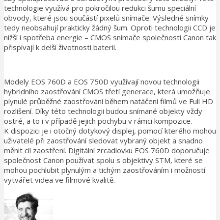
technologie využívá pro pokročilou redukci šumu speciální
obvody, které jsou součástí pixelů snímače. Výsledné snímky
tedy neobsahují prakticky žádný šum. Oproti technologii CCD je
nižší i spotřeba energie – CMOS snímače společnosti Canon tak
přispívají k delší životnosti baterií.
Modely EOS 760D a EOS 750D využívají novou technologii
hybridního zaostřování CMOS třetí generace, která umožňuje
plynulé průběžné zaostřování během natáčení filmů ve Full HD
rozlišení. Díky této technologii budou snímané objekty vždy
ostré, a to i v případě jejich pochybu v rámci kompozice.
K dispozici je i otočný dotykový displej, pomocí kterého mohou
uživatelé při zaostřování sledovat vybraný objekt a snadno
měnit cíl zaostření. Digitální zrcadlovku EOS 760D doporučuje
společnost Canon používat spolu s objektivy STM, které se
mohou pochlubit plynulým a tichým zaostřováním i možností
vytvářet videa ve filmové kvalitě.