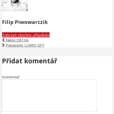
Filip Piwowarczik
Zobrazit všechny příspěvky
Nikon D810A
Panasonic LUMIX GF7
Přidat komentář
Komentář