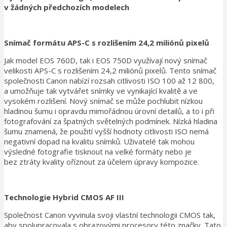
v žádných předchozích modelech
Snímač formátu APS-C s rozlišením 24,2 miliónů pixelů
Jak model EOS 760D, tak i EOS 750D využívají nový snímač
velikosti APS-C s rozlišením 24,2 miliónů pixelů. Tento snímač
společnosti Canon nabízí rozsah citlivosti ISO 100 až 12 800,
a umožňuje tak vytvářet snímky ve vynikající kvalitě a ve
vysokém rozlišení. Nový snímač se může pochlubit nízkou
hladinou šumu i opravdu mimořádnou úrovní detailů, a to i při
fotografování za špatných světelných podmínek. Nízká hladina
šumu znamená, že použití vyšší hodnoty citlivosti ISO nemá
negativní dopad na kvalitu snímků. Uživatelé tak mohou
výsledné fotografie tisknout na velké formáty nebo je
bez ztráty kvality oříznout za účelem úpravy kompozice.
Technologie Hybrid CMOS AF III
Společnost Canon vyvinula svoji vlastní technologii CMOS tak,
aby spolupracovala s obrazovými procesory této značky. Tato