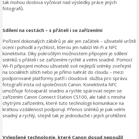
tak mohou doslova vyčnívat nad výsledky práce jiných
fotografů.
Sdílení na cestách – s přáteli i se zařízeními
Pořízení dokonalých záběrů je ale jen začátek – uživatelé určitě
ocení i pohodlí a rychlost, kterou jim nabízí Wi-Fi a NFC
konektivita. Díky pokročilým možnostem připojení je sdílení
snímků s přáteli i se zařízeními rychlé a velmi snadné. Pomocí
Wi-Fi připojení mohou uživatelé své nejlepší snímky zveřejnit
na sociálních sítích nebo je přímo nahrát do cloudu – mezi
podporované platformy patří i cloudová služba pro správu
fotografií irista od společnosti Canon. Konektivita NFC
umožňuje fotoaparát snadno a rychle spárovat nejen se
zařízením Canon Connect Station CS100, ale také s mnoha
chytrými zařízeními, které tuto technologii komunikace na
krátkou vzdálenost podporují. Přenos snímků je pak velmi
snadný a rychlý, stejně tak je jednoduché i jejich prohlížení.
Vylepšené technologie, které Canon dosud nepoužil