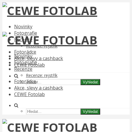
Novinky
Fotografie
Recenze
Recenze: rejstřík
Fotorádce
Novinky
Akce, slevy a cashback
Fotografie
CEWE Fotolab
Recenze
Recenze: rejstřík
Fotorádce
Vyhledat
Akce, slevy a cashback
CEWE Fotolab
Vyhledat