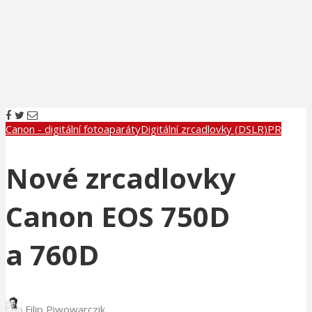
Canon - digitální fotoaparáty
Digitální zrcadlovky (DSLR)
PR
Nové zrcadlovky
Canon EOS 750D
a 760D
Filip Piwowarczik