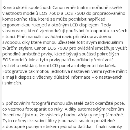
Konstruktéři společnosti Canon vměstnali mimořádně skvělé
vlastnosti modelů EOS 760D a EOS 750D do propracovaného
kompaktního těla, které se může pochlubit například
ergonomickou rukojetí a otočným LCD displejem. Tedy
vlastnostmi, které zjednodušují používání fotoaparátu za všech
situací. Plně manuální ovládání navíc přináší opravdovou
svobodu, díky které mohou uživatelé fotit svým individuálním
tvůrčím stylem. Canon EOS 760D pro ovládání umožňuje využít
pohodlně umístěné prvky, které bývají součástí pokročilých
EOS modelů. Mezi tyto prvky patří například přední volič
rychlého ovládání, horní LCD panel a inteligentní hledáček.
Fotografové tak mohou jednotlivá nastavení velmi rychle měnit
a mají k dispozici všechny důležité informace – o nastaveních
i snímcích.
S pořizováním fotografií mohou uživatelé začít okamžité poté,
co vezmou fotoaparát do ruky. A díky automatickým režimům
focení mají jistotu, že výsledky budou vždy ty nejlepší možné.
Tyto režimy i kreativní filtry jsou navíc snadno použitelné
a dostupné pouhým stiskem jednoho tlačítka – finální snímky