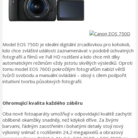
Model EOS 750D je ideální digitální zrcadlovkou pro kohokoli,
kdo chce zvláštní události zaznamenávat v podobě úchvatných
fotografií a filmů ve Full HD rozlišení a kdo chce mít díky
automatickým režimům vždy jistotu skvělých výsledků. Oproti
tomu model EOS 760D pokročilým fotografům nabízí větší
tvůrčí svobodu a manuální ovládání – obojí s cílem podpořit
intuitivní tvorbu působivých fotografií.
Ohromující kvalita každého záběru
Oba nové fotoaparáty umožňují v odpovídající kvalitě zachytit
oblíbené okamžiky snadněji, než kdykoli dříve. Za živými
barvami, řádným zaostřením i bohatými detaily stojí nový
výkonný snímač s rozlišením 24,2 megapixelů a obrazový