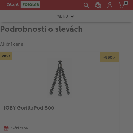
0
MENU
Podrobnosti o slevách
FOTOAPARÁTY
OBJEKTIVY
Akční cena
ATELIÉR
AKCE
-550,-
INSTAX™
TISKÁRNY A SKENERY
FOTOBRAŠNY
PŘÍSLUŠENSTVÍ
JOBY GorillaPod 500
RÁMEČKY
FOTOALBA
Akční cena