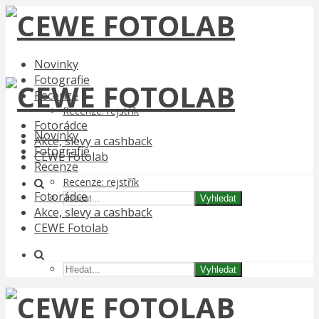
Novinky
Fotografie
Recenze
Recenze: rejstřík
Fotorádce
Novinky
Akce, slevy a cashback
Fotografie
CEWE Fotolab
Recenze
Recenze: rejstřík
Fotorádce
Vyhledat
Akce, slevy a cashback
CEWE Fotolab
Vyhledat