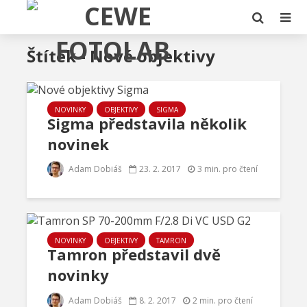
Štítek - Nové objektivy
NOVINKY
OBJEKTIVY
SIGMA
Sigma představila několik
novinek
Adam Dobiáš
23. 2. 2017
3 min. pro čtení
NOVINKY
OBJEKTIVY
TAMRON
Tamron představil dvě
novinky
Adam Dobiáš
8. 2. 2017
2 min. pro čtení