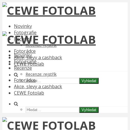
Novinky
Fotografie
Recenze
Recenze: rejstřík
Fotorádce
Novinky
Akce, slevy a cashback
Fotografie
CEWE Fotolab
Recenze
Recenze: rejstřík
Fotorádce
Vyhledat
Akce, slevy a cashback
CEWE Fotolab
Vyhledat