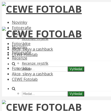
Novinky
Fotografie
Recenze
Recenze: rejstřík
Fotorádce
Novinky
Akce, slevy a cashback
Fotografie
CEWE Fotolab
Recenze
Recenze: rejstřík
Fotorádce
Vyhledat
Akce, slevy a cashback
CEWE Fotolab
Vyhledat