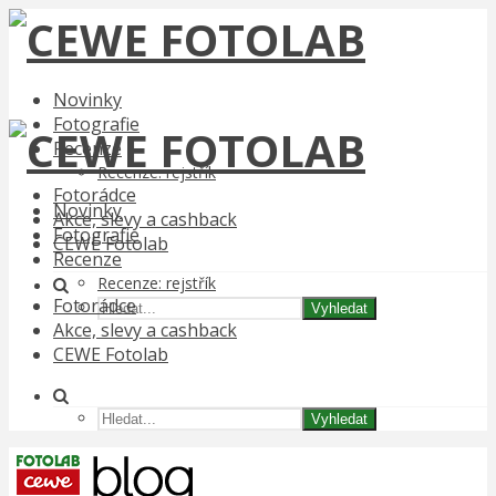
Novinky
Fotografie
Recenze
Recenze: rejstřík
Fotorádce
Novinky
Akce, slevy a cashback
Fotografie
CEWE Fotolab
Recenze
Recenze: rejstřík
Fotorádce
Vyhledat
Akce, slevy a cashback
CEWE Fotolab
Vyhledat