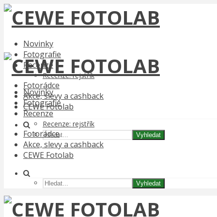
Novinky
Fotografie
Recenze
Recenze: rejstřík
Fotorádce
Novinky
Akce, slevy a cashback
Fotografie
CEWE Fotolab
Recenze
Recenze: rejstřík
Fotorádce
Vyhledat
Akce, slevy a cashback
CEWE Fotolab
Vyhledat