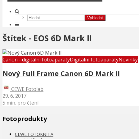
Vyhledat
Štítek - EOS 6D Mark II
Canon - digitální fotoaparáty
Digitální fotoaparáty
Novinky
Nový Full Frame Canon 6D Mark II
CEWE Fotolab
29. 6. 2017
5 min. pro čtení
Fotoprodukty
CEWE FOTOKNIHA