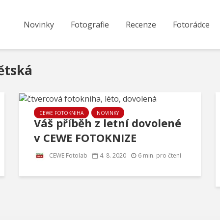
Novinky
Fotografie
Recenze
Fotorádce
ětská
CEWE FOTOKNIHA
NOVINKY
Váš příběh z letní dovolené
v CEWE FOTOKNIZE
CEWE Fotolab
4. 8. 2020
6 min. pro čtení