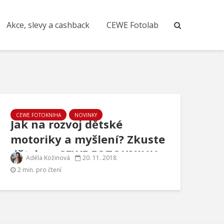
Akce, slevy a cashback
CEWE Fotolab
CEWE FOTOKNIHA
NOVINKY
Jak na rozvoj dětské
motoriky a myšlení? Zkuste
dětskou CEWE FOTOKNIHU
Adéla Kožinová
20. 11. 2018
2 min. pro čtení