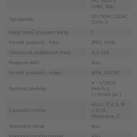
HD: 1920 x
1080, 50p
SD/SDHC/SDXC
Typ paměti:
(UHS-I)
Počet slotů pro pam. karty:
1
Formát souborů - foto:
JPEG, RAW
Ohnisková vzdálenost (mm):
4,3-129
Podpora WiFi:
Ano
Formát souborů - video:
MP4, AVCHD
4 - 1/2000
Rychlost závěrky:
(mech.),
1/16000 (el.)
iAuto, P, A,S, M
Expoziční režimy:
+ SCN,
Panorama, C
Vestavěný blesk:
Ano
Výklopný/otočný displej:
Ano