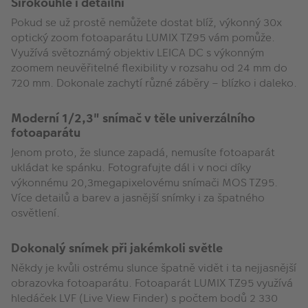
Širokoúhlé i detailní
Pokud se už prostě nemůžete dostat blíž, výkonný 30x
optický zoom fotoaparátu LUMIX TZ95 vám pomůže.
Využívá světoznámý objektiv LEICA DC s výkonným
zoomem neuvěřitelné flexibility v rozsahu od 24 mm do
720 mm. Dokonale zachytí různé záběry – blízko i daleko.
Moderní 1/2,3" snímač v těle univerzálního
fotoaparátu
Jenom proto, že slunce zapadá, nemusíte fotoaparát
ukládat ke spánku. Fotografujte dál i v noci díky
výkonnému 20,3megapixelovému snímači MOS TZ95.
Více detailů a barev a jasnější snímky i za špatného
osvětlení.
Dokonalý snímek při jakémkoli světle
Někdy je kvůli ostrému slunce špatně vidět i ta nejjasnější
obrazovka fotoaparátu. Fotoaparát LUMIX TZ95 využívá
hledáček LVF (Live View Finder) s počtem bodů 2 330