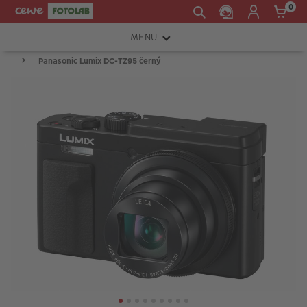
0
MENU
Panasonic Lumix DC-TZ95 černý
FOTOAPARÁTY
OBJEKTIVY
ATELIÉR
INSTAX™
TISKÁRNY A SKENERY
FOTOBRAŠNY
PŘÍSLUŠENSTVÍ
RÁMEČKY
FOTOALBA