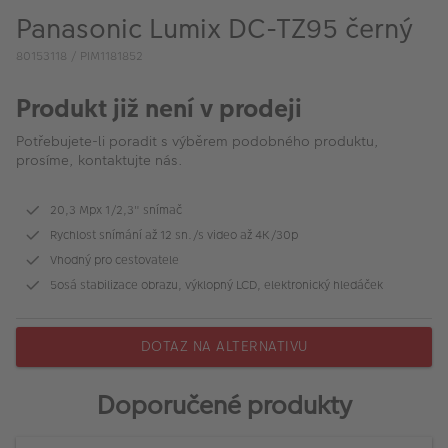
VÝPRODEJ
Panasonic Lumix DC-TZ95 černý
FOTO BAZAR
80153118 / PIM1181852
Akce a slevy
Produkt již není v prodeji
Fotoprodukty
Potřebujete-li poradit s výběrem podobného produktu,
prosíme, kontaktujte nás.
‎‎‎20,3 Mpx 1/2,3" snímač
Rychlost snímání až 12 sn./s video až 4K/30p
Vhodný pro cestovatele
5osá stabilizace obrazu, výklopný LCD, elektronický hledáček
DOTAZ NA ALTERNATIVU
Doporučené produkty