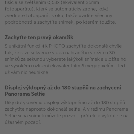
tisíc a se zvětšením 0,53x (ekvivalent 35mm
fotoaparátu), který se automaticky zapne, když
zvednete fotoaparát k oku, takže uvidíte všechny
podrobnosti a zachytíte snímek, po kterém toužíte.
Zachyťte ten pravý okamžik
S unikátní funkcí 4K PHOTO zachytíte dokonalé chvíle
tak, že si ze sekvence videa nahraného v režimu 30
snímků za sekundu vyberete jakýkoli snímek a uložíte ho
ve vysokém rozlišení ekvivalentním 8 megapixelům. Teď
už vám nic neunikne!
Displej výklopný až do 180 stupňů na zachycení
Panorama Selfie
Díky dotykovému displeji výklopnému až do 180 stupňů
zachytíte naprosto dokonalá selfie. A v režimu Panorama
Selfie si na snímek můžete přizvat i přátele a vyfotit se na
úžasném pozadí.