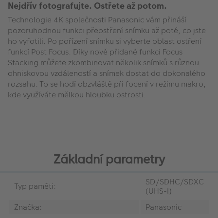
Nejdřív fotografujte. Ostřete až potom.
Technologie 4K společnosti Panasonic vám přináší
pozoruhodnou funkci přeostření snímku až poté, co jste
ho vyfotili. Po pořízení snímku si vyberte oblast ostření
funkcí Post Focus. Díky nově přidané funkci Focus
Stacking můžete zkombinovat několik snímků s různou
ohniskovou vzdáleností a snímek dostat do dokonalého
rozsahu. To se hodí obzvláště při focení v režimu makro,
kde využíváte mělkou hloubku ostrosti.
Základní parametry
SD/SDHC/SDXC
Typ paměti:
(UHS-I)
Značka:
Panasonic