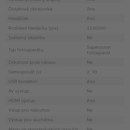
Dotyková obrazovka:
Ano
Hledáček:
Ano
Rozlišení hledáčku (pix):
2330000
Světelný objektiv:
Ne
Superzoom
Typ fotoaparátu:
fotoaparát
Odolnost proti nárazu:
Ne
Samospoušť (s):
2, 10
USB konektor:
Ano
AV výstup:
Ne
HDMI výstup:
Ano
Vstup pro mikrofon:
Ne
Výstup pro sluchátka:
Ne
Menu ve skandinávských jazycích:
Ne