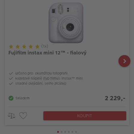
(1x)
Fujifilm instax mini 12™ - fialový
určeno pro: okamžitou fotografii
kazetové náplně (typ filmu): instax™ mini
snadné ovládání, selfie zrcátko
2 229,-
Skladem
KOUPIT