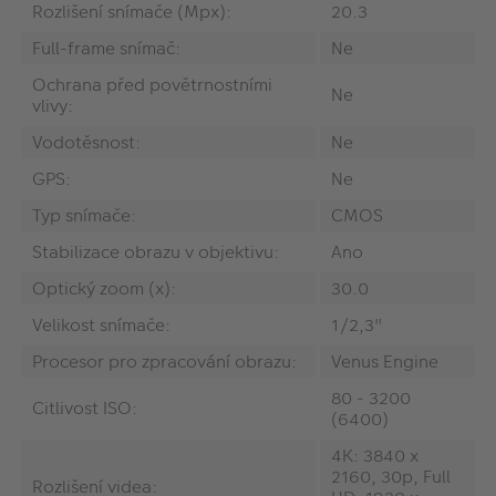
Rozlišení snímače (Mpx):
20.3
Full-frame snímač:
Ne
Ochrana před povětrnostními
Ne
vlivy:
Vodotěsnost:
Ne
GPS:
Ne
Typ snímače:
CMOS
Stabilizace obrazu v objektivu:
Ano
Optický zoom (x):
30.0
Velikost snímače:
1/2,3"
Procesor pro zpracování obrazu:
Venus Engine
80 - 3200
Citlivost ISO:
(6400)
4K: 3840 x
2160, 30p, Full
Rozlišení videa: