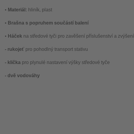
•
Materiál:
hliník, plast
•
Brašna s popruhem součástí balení
•
Háček
na středové tyči pro zavěšení příslušenství a zvýšení 
- rukojeť
pro pohodlný transport stativu
- klička
pro plynulé nastavení výšky středové tyče
- dvě
vodováhy