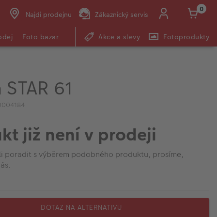
0
Najdi prodejnu
Zákaznický servis
odej
Foto bazar
Akce a slevy
Fotoprodukty
 STAR 61
0004184
kt již není v prodeji
li poradit s výběrem podobného produktu, prosíme,
ás.
DOTAZ NA ALTERNATIVU