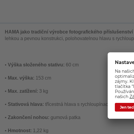
HAMA jako tradiční výrobce fotografického příslušenství 
lehkou a pevnou konstrukci, polohovatelnou hlavu s rychloupí
•
Výška složeného stativu:
60 cm
•
Max. výška:
153 cm
•
Max. zatížení:
3 kg
•
Stativová hlava:
třícestná hlava s rychloupínací destičkou
•
Zakončení nohou:
gumová patka
•
Hmotnost:
1,22 kg