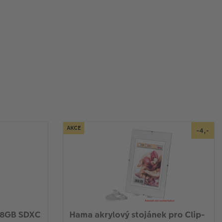
AKCE
-4,-
28GB SDXC
Hama akrylový stojánek pro Clip-