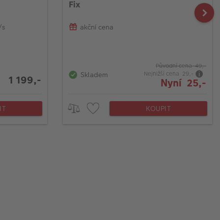
Fix
/s
akční cena
Původní cena 49,-
Nejnižší cena 29,-
Skladem
1 199,-
Nyní 25,-
IT
KOUPIT