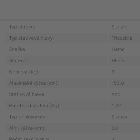
Typ stativu:
Stojan
Typ stativové hlavy:
Třícestná
Značka:
Hama
Materál:
Hliník
Nosnost (kg):
3
Maximální výška (cm):
153.0
Stativová hlava:
Ano
Hmotnost stativu (Kg):
1.22
Typ příslušenství:
Stativy
Min. výška (cm):
60
Počet sekcí nohou:
3