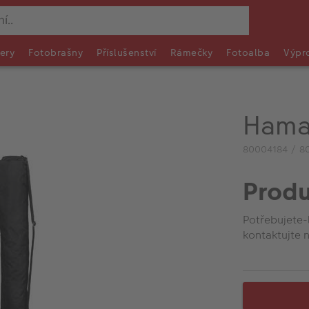
ery
Fotobrašny
Příslušenství
Rámečky
Fotoalba
Výpr
Hama
80004184 / 8
Produ
Potřebujete-
kontaktujte n