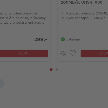
200MB/s, UHS-I, V30
en) pro čištění objektivů
Rychlost přenosu: 200MB
 houbička na otisky a šmouhy
Rychlost zápisu: 90MB/s
kartáč pro odstranění prachu
299,-
Skladem
KOUPIT
KOUP