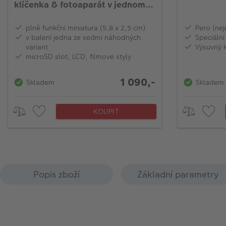
klíčenka & fotoaparát v jednom
(náhodné balení, 1ks)
plně funkční miniatura (5,8 x 2,5 cm)
Pero (nej
v balení jedna ze sedmi náhodných
Speciální
variant
Výsuvný 
microSD slot, LCD, filmové styly
1 090,-
Skladem
Skladem
KOUPIT
Popis zboží
Základní parametry