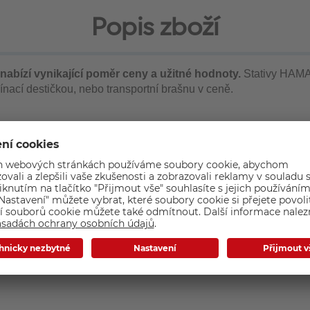
Popis zboží
nabízí vynikající poměr ceny a užitné hodnoty.
Stativy HAMA 
nací destičkou, nebo transportní brašnu v ceně.