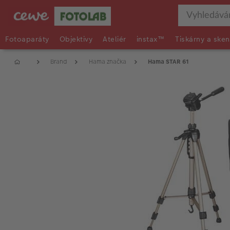
Fotoaparáty
Objektivy
Ateliér
instax™
Tiskárny a sken
Brand
Hama značka
Hama STAR 61