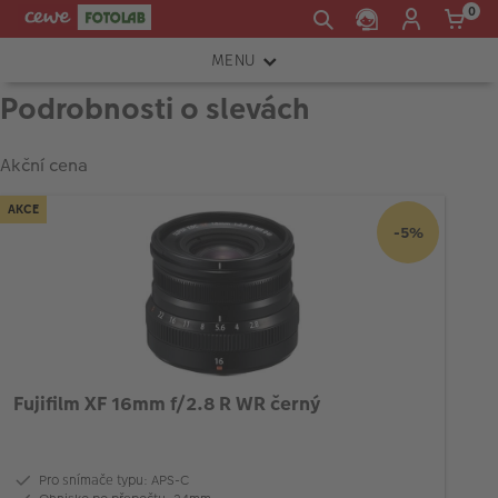
0
MENU
Podrobnosti o slevách
FOTOAPARÁTY
OBJEKTIVY
Akční cena
ATELIÉR
AKCE
-5%
INSTAX™
TISKÁRNY A SKENERY
FOTOBRAŠNY
PŘÍSLUŠENSTVÍ
Fujifilm XF 16mm f/2.8 R WR černý
RÁMEČKY
FOTOALBA
Pro snímače typu: APS-C