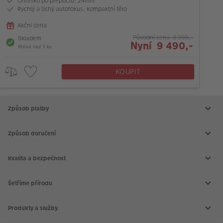
Ohnisko po přepočtu: 24mm
VÝPRODEJ
Rychlý a tichý autofokus, kompaktní tělo
FOTO BAZAR
Akční cena
Původní cena 9 990,-
Skladem
Nyní 9 490,-
Akce a slevy
Méně než 3 ks
Fotoprodukty
KOUPIT
Způsob platby
Způsob doručení
Kvalita a bezpečnost
Šetříme přírodu
Produkty a služby