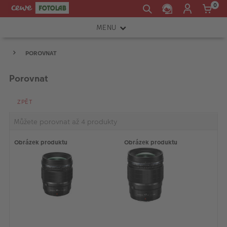
0
MENU
FOTOAPARÁTY
POROVNAT
OBJEKTIVY
Porovnat
ATELIÉR
ZPĚT
INSTAX™
Můžete porovnat až 4 produkty
TISKÁRNY A SKENERY
Obrázek produktu
Obrázek produktu
FOTOBRAŠNY
PŘÍSLUŠENSTVÍ
RÁMEČKY
FOTOALBA