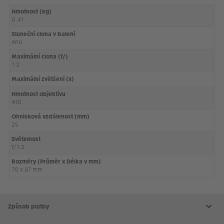
Hmotnost (kg)
0.41
Sluneční clona v balení
Ano
Maximální clona (f/)
1.2
Maximální zvětšení (x)
Hmotnost objektivu
410
Ohnisková vzdálenost (mm)
25
Světelnost
f/1.2
Rozměry (Průměr x Délka v mm)
70 x 87 mm
Způsob platby