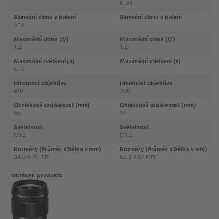
0.39
Sluneční clona v balení
Sluneční clona v balení
Ano
Maximální clona (f/)
Maximální clona (f/)
1.2
1.2
Maximální zvětšení (x)
Maximální zvětšení (x)
0,15
Hmotnost objektivu
Hmotnost objektivu
410
390
Ohnisková vzdálenost (mm)
Ohnisková vzdálenost (mm)
45
17
Světelnost
Světelnost
f/1.2
f/1.2
Rozměry (Průměr x Délka v mm)
Rozměry (Průměr x Délka v mm)
84.9 x 70 mm
68.2 x 87 mm
Obrázek produktu