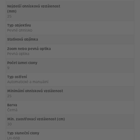
Nejdelší ohnisková vzdálenost
(mm)
25
Typ objektivu
Pevné ohnisko
Stativová objímka
Zoom nebo pevná optika
Pevná optika
Počet lamel clony
9
Typ ostření
Automatické a manuální
Minimální ohnisková vzdálenost
25
Barva
Černá
Min. zaostřovací vzdálenost (cm)
30
Typ sluneční clony
LH-66B