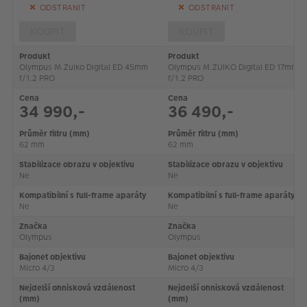
VÝPRODEJ
ODSTRANIT
ODSTRANIT
FOTO BAZAR
KOUPIT
KOUPIT
Produkt
Produkt
Akce a slevy
Olympus M.Zuiko Digital ED 45mm
Olympus M.ZUIKO Digital ED 17mm
f/1.2 PRO
f/1.2 PRO
Fotoprodukty
Cena
Cena
34 990,-
36 490,-
Průměr filtru (mm)
Průměr filtru (mm)
62 mm
62 mm
Stabilizace obrazu v objektivu
Stabilizace obrazu v objektivu
Ne
Ne
Kompatibilní s full-frame aparáty
Kompatibilní s full-frame aparáty
Ne
Ne
Značka
Značka
Olympus
Olympus
Bajonet objektivu
Bajonet objektivu
Micro 4/3
Micro 4/3
Nejdelší ohnisková vzdálenost
Nejdelší ohnisková vzdálenost
(mm)
(mm)