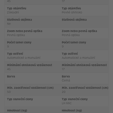
45
17
Typ objektivu
Typ objektivu
Základní
Pevné ohnisko
Stativová objímka
Stativová objímka
Ne
Zoom nebo pevná optika
Zoom nebo pevná optika
Pevná optika
Pevná optika
Počet lamel clony
Počet lamel clony
9
9
Typ ostření
Typ ostření
Automatické a manuální
Automatické a manuální
Minimální ohnisková vzdálenost
Minimální ohnisková vzdálenost
45
17
Barva
Barva
Černá
Min. zaostřovací vzdálenost (cm)
Min. zaostřovací vzdálenost (cm)
50
20
Typ sluneční clony
Typ sluneční clony
LH 66C
Hmotnost (kg)
Hmotnost (kg)