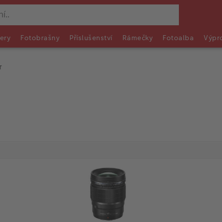
ery
Fotobrašny
Příslušenství
Rámečky
Fotoalba
Výpr
T