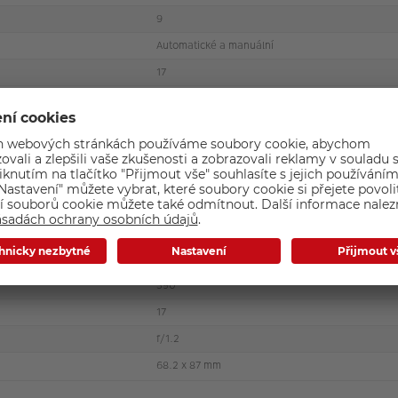
9
Automatické a manuální
17
Černá
20
LH 66C
0.39
1.2
390
17
f/1.2
68.2 x 87 mm