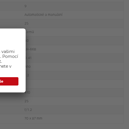
9
Automatické a manuální
25
Černá
30
LH-66B
0.41
Ano
1.2
410
25
f/1.2
70 x 87 mm