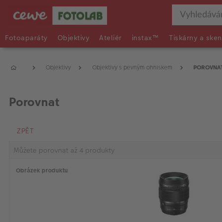
Fotoaparáty
Objektivy
Ateliér
instax™
Tiskárny a sken
Objektivy
Objektivy s pevným ohniskem
POROVNA
Porovnat
ZPĚT
Můžete porovnat až 4 produkty
Obrázek produktu