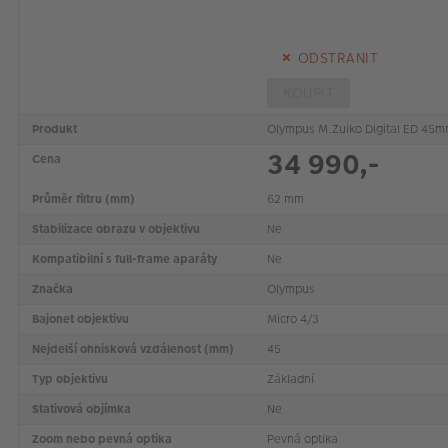
ODSTRANIT
KOUPIT
Produkt
Olympus M.Zuiko Digital ED 45m
34 990,-
Cena
Průměr filtru (mm)
62 mm
Stabilizace obrazu v objektivu
Ne
Kompatibilní s full-frame aparáty
Ne
Značka
Olympus
Bajonet objektivu
Micro 4/3
Nejdelší ohnisková vzdálenost (mm)
45
Typ objektivu
Základní
Stativová objímka
Ne
Zoom nebo pevná optika
Pevná optika