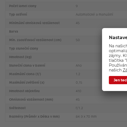
Počet lamel clony
9
Typ ostření
Automatické a manuální
Minimální ohnisková vzdálenost
45
Barva
Min. zaostřovací vzdálenost (cm)
50
Typ sluneční clony
Hmotnost (kg)
Sluneční clona v balení
Ano
Maximální clona (f/)
1.2
Maximální zvětšení (x)
0,15
Hmotnost objektivu
410
Ohnisková vzdálenost (mm)
45
Světelnost
f/1.2
Rozměry (Průměr x Délka v mm)
84.9 x 70 mm