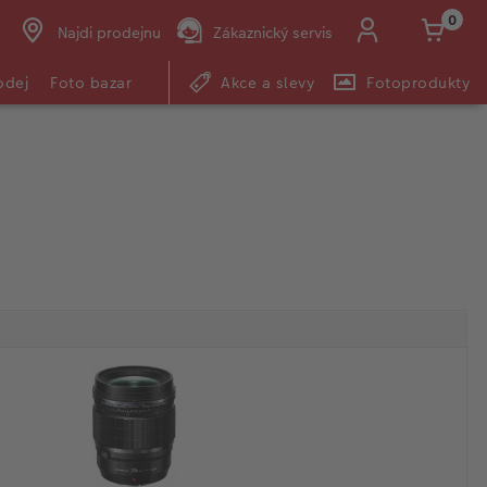
0
Najdi prodejnu
Zákaznický servis
odej
Foto bazar
Akce a slevy
Fotoprodukty