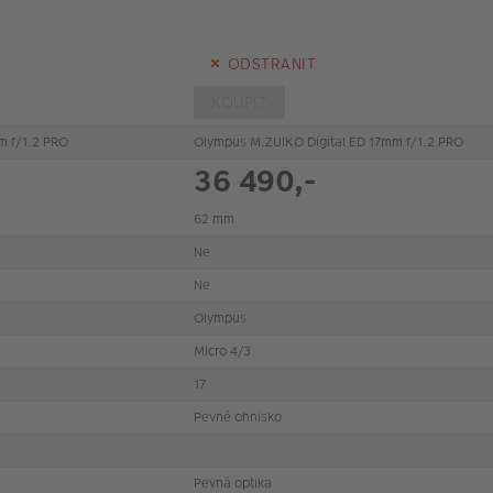
ODSTRANIT
KOUPIT
m f/1.2 PRO
Olympus M.ZUIKO Digital ED 17mm f/1.2 PRO
36 490,-
62 mm
Ne
Ne
Olympus
Micro 4/3
17
Pevné ohnisko
Pevná optika