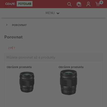
0
MENU
FOTOAPARÁTY
POROVNAT
OBJEKTIVY
Porovnat
ATELIÉR
ZPĚT
INSTAX™
Můžete porovnat až 4 produkty
TISKÁRNY A SKENERY
Obrázek produktu
Obrázek produktu
FOTOBRAŠNY
PŘÍSLUŠENSTVÍ
RÁMEČKY
FOTOALBA