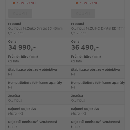
VÝPRODEJ
ODSTRANIT
ODSTRANIT
FOTO BAZAR
KOUPIT
KOUPIT
Produkt
Produkt
Akce a slevy
Olympus M.Zuiko Digital ED 45mm
Olympus M.ZUIKO Digital ED 17mm
f/1.2 PRO
f/1.2 PRO
Fotoprodukty
Cena
Cena
34 990,-
36 490,-
Průměr filtru (mm)
Průměr filtru (mm)
62 mm
62 mm
Stabilizace obrazu v objektivu
Stabilizace obrazu v objektivu
Ne
Ne
Kompatibilní s full-frame aparáty
Kompatibilní s full-frame aparáty
Ne
Ne
Značka
Značka
Olympus
Olympus
Bajonet objektivu
Bajonet objektivu
Micro 4/3
Micro 4/3
Nejdelší ohnisková vzdálenost
Nejdelší ohnisková vzdálenost
(mm)
(mm)