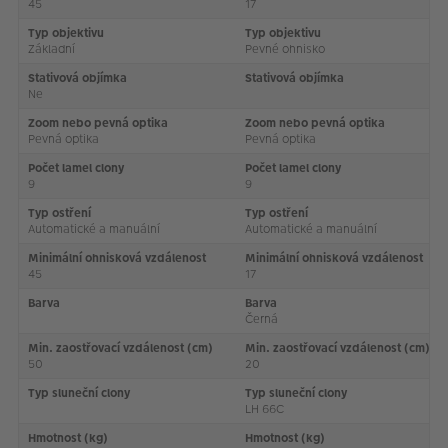
45
17
Typ objektivu
Typ objektivu
Základní
Pevné ohnisko
Stativová objímka
Stativová objímka
Ne
Zoom nebo pevná optika
Zoom nebo pevná optika
Pevná optika
Pevná optika
Počet lamel clony
Počet lamel clony
9
9
Typ ostření
Typ ostření
Automatické a manuální
Automatické a manuální
Minimální ohnisková vzdálenost
Minimální ohnisková vzdálenost
45
17
Barva
Barva
Černá
Min. zaostřovací vzdálenost (cm)
Min. zaostřovací vzdálenost (cm)
50
20
Typ sluneční clony
Typ sluneční clony
LH 66C
Hmotnost (kg)
Hmotnost (kg)