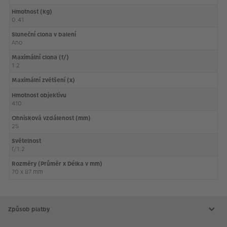
Hmotnost (kg)
0.41
Sluneční clona v balení
Ano
Maximální clona (f/)
1.2
Maximální zvětšení (x)
Hmotnost objektivu
410
Ohnisková vzdálenost (mm)
25
Světelnost
f/1.2
Rozměry (Průměr x Délka v mm)
70 x 87 mm
Způsob platby