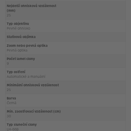
Nejdelší ohnisková vzdálenost
(mm)
25
Typ objektivu
Pevné ohnisko
Stativová objímka
Zoom nebo pevná optika
Pevná optika
Počet lamel clony
9
Typ ostření
Automatické a manuální
Minimální ohnisková vzdálenost
25
Barva
Černá
Min. zaostřovací vzdálenost (cm)
30
Typ sluneční clony
LH-66B