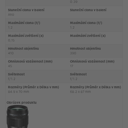
0.39
Sluneční clona v balení
Sluneční clona v balení
Ano
Maximální clona (f/)
Maximální clona (f/)
1.2
1.2
Maximální zvětšení (x)
Maximální zvětšení (x)
0,15
Hmotnost objektivu
Hmotnost objektivu
410
390
Ohnisková vzdálenost (mm)
Ohnisková vzdálenost (mm)
45
17
Světelnost
Světelnost
f/1.2
f/1.2
Rozměry (Průměr x Délka v mm)
Rozměry (Průměr x Délka v mm)
84.9 x 70 mm
68.2 x 87 mm
Obrázek produktu